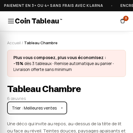
PAIEMENT EN 3× OU 4× SANS FRAIS AVEC KLARNA
•
ENCRES 
0
Coin Tableau
™
Accueil
/
Tableau Chambre
Plus vous composez, plus vous économisez :
−15%
dès 3 tableaux
•
Remise automatique au panier
•
Livraison offerte sans minimum
Tableau Chambre
6 œuvres
▼
Une déco qui invite au repos, au-dessus de la tête de lit
ou face au réveil. Teintes douces, paysages apaisants et