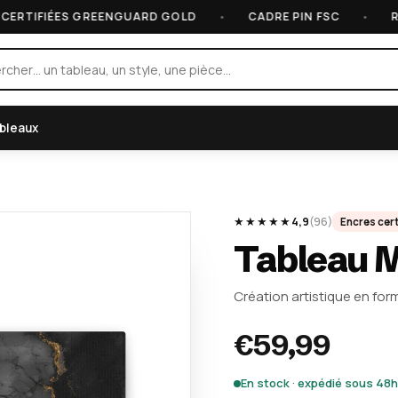
FIÉES GREENGUARD GOLD
•
CADRE PIN FSC
•
RETOUR
ableaux
★★★★★
4,9
(96)
Encres cer
Tableau M
Création artistique en fo
€59,99
En stock · expédié sous 48