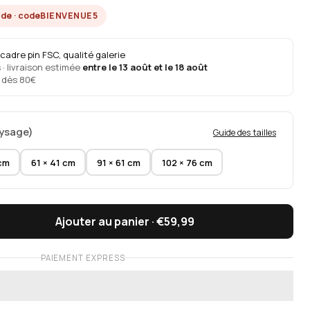
nde · code
BIENVENUE5
cadre pin FSC, qualité galerie
· livraison estimée
entre le 13 août et le 18 août
s dès 80€
aysage)
Guide des tailles
 cm
61 × 41 cm
91 × 61 cm
102 × 76 cm
Ajouter au panier ·
€59,99
PAIEMENT EXPRESS