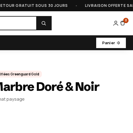
 GRATUIT SOUS 30 JOURS
•
LIVRAISON OFFERTE SANS MI
0
Panier ·
0
tifiées Greenguard Gold
arbre Doré & Noir
rmat paysage
h