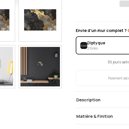
Envie d'un mur complet ?
Diptyque
▭▭
2 toiles
30 jours sat
Paiement séc
Description
Matière & Finition