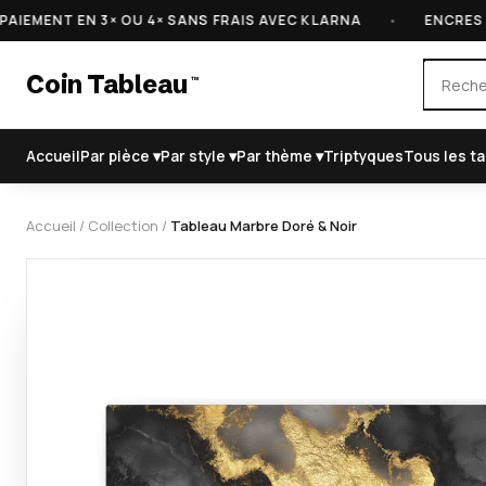
ENT EN 3× OU 4× SANS FRAIS AVEC KLARNA
•
ENCRES CERTI
Coin Tableau
™
Accueil
Par pièce ▾
Par style ▾
Par thème ▾
Triptyques
Tous les t
Accueil
/
Collection
/
Tableau Marbre Doré & Noir