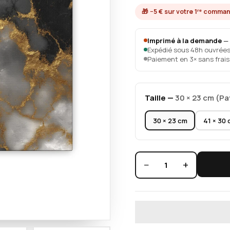
🎁 −5 € sur votre 1ʳᵉ comma
Imprimé à la demande
— 
Expédié sous 48h ouvrées 
Paiement en 3× sans frai
Taille —
30 × 23 cm (P
30 × 23 cm
41 × 30
−
+
1