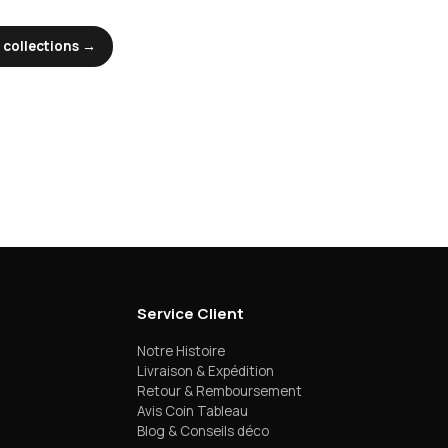
 collections →
Service Client
Notre Histoire
Livraison & Expédition
Retour & Remboursement
Avis Coin Tableau
Blog & Conseils déco