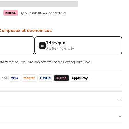
Payez en
3x ou 4x sans frais
Klarna.
Composez et économisez
Triptyque
▦
3 toiles · −10 €/toile
isfait/remboursé
Livraison offerte
Encres Greenguard Gold
VISA
master
PayPal
Klarna
Apple Pay
urisé
+
+