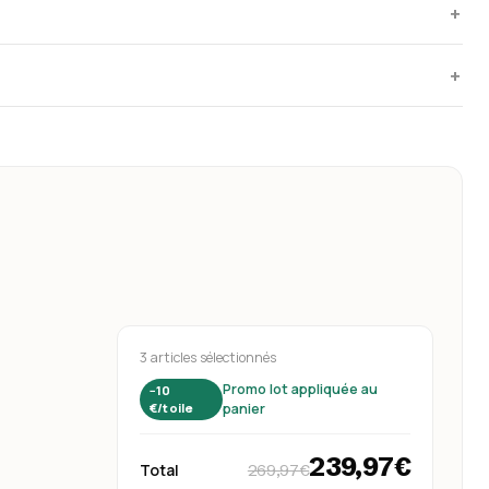
+
+
3 articles sélectionnés
Promo lot appliquée au
−10
€/toile
panier
239,97€
Total
269,97€