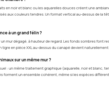
aits en noir et blanc ou les aquarelles douces créent une ambi
sés aux couleurs tendres. Un format vertical au-dessus de la tête 
ce à un grand félin ?
r un mur dégagé, à hauteur de regard. Les fonds sombres font ress
 un tigre en pièce XXL au-dessus du canapé devient naturellement l
nimaux sur un même mur ?
visuel : un même traitement graphique (aquarelle, noir et blanc, 
és forment un ensemble cohérent, même si les espèces diffèrent. 