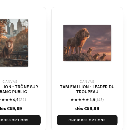
CANVAS
CANVAS
 LION - TRÔNE SUR
TABLEAU LION - LEADER DU
 BANC PUBLIC
TROUPEAU
★★★★
4,9
(24)
★★★★★
4,9
(143)
dès €59,99
dès €59,99
IX DES OPTIONS
CHOIX DES OPTIONS