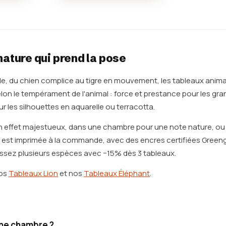
nature qui prend la pose
ible, du chien complice au tigre en mouvement, les tableaux anim
elon le tempérament de l'animal : force et prestance pour les gra
r les silhouettes en aquarelle ou terracotta.
r un effet majestueux, dans une chambre pour une note nature, 
m est imprimée à la commande, avec des encres certifiées Greeng
nissez plusieurs espèces avec −15% dès 3 tableaux.
nos
Tableaux Lion
et nos
Tableaux Éléphant
.
une chambre ?