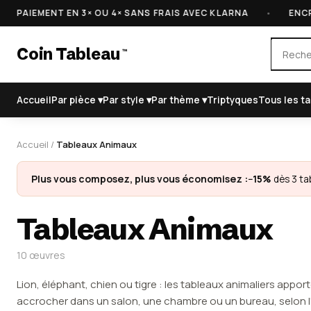
IEMENT EN 3× OU 4× SANS FRAIS AVEC KLARNA
•
ENCRES C
Coin Tableau
™
Accueil
Par pièce ▾
Par style ▾
Par thème ▾
Triptyques
Tous les t
Accueil
/
Tableaux Animaux
Plus vous composez, plus vous économisez :
−15%
dès 3 ta
Tableaux Animaux
10 œuvres
Lion, éléphant, chien ou tigre : les tableaux animaliers appor
accrocher dans un salon, une chambre ou un bureau, selon l