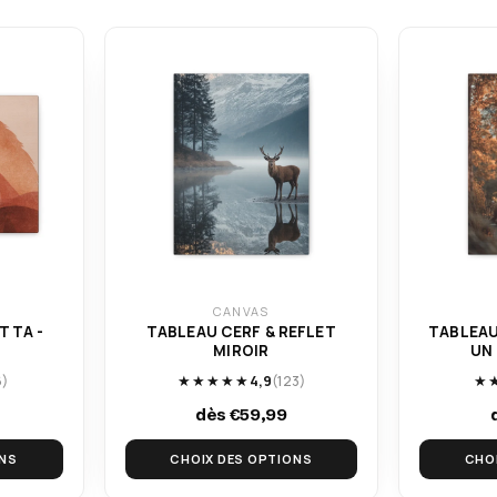
CANVAS
TTA -
TABLEAU CERF & REFLET
TABLEAU
MIROIR
UN
6)
★★★★★
4,9
(123)
★
dès €59,99
ONS
CHOIX DES OPTIONS
CHO