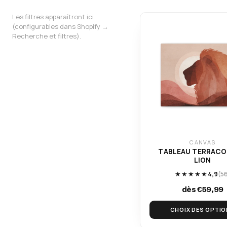
Les filtres apparaîtront ici
(configurables dans Shopify →
Recherche et filtres).
CANVAS
TABLEAU TERRACO
LION
★★★★★
4,9
(5
dès €59,99
CHOIX DES OPTI