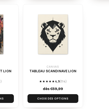
CANVAS
T LION
TABLEAU SCANDINAVE LION
4)
★★★★★
4,9
(114)
dès €59,99
ONS
CHOIX DES OPTIONS