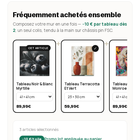
Fréquemment achetés ensemble
Composez votre mur en une fois —
−10 € par tableau dès
2
, un seul colis, tendu à la main sur châssis pin FSC.
+
+
✓
CET ARTICLE
Tableau Noir & Blanc
Tableau Terracotta
Tableau Marily
Myrtille
Et Vert
Monroe Pop Ar
89,99€
59,99€
89,99€
3 articles sélectionnés
Promo lot appliquée au panier
−10 €/toile