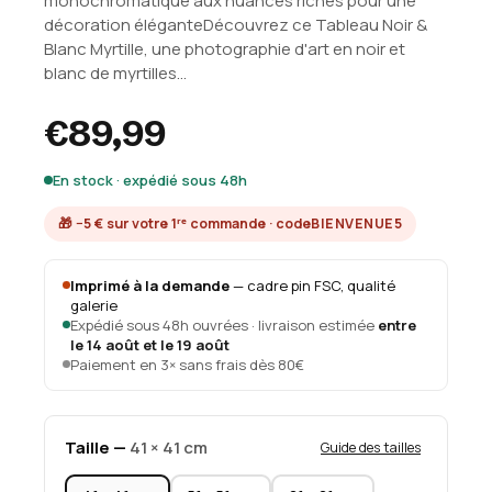
monochromatique aux nuances riches pour une
décoration éléganteDécouvrez ce Tableau Noir &
Blanc Myrtille, une photographie d'art en noir et
blanc de myrtilles...
€89,99
En stock · expédié sous 48h
🎁 −5 € sur votre 1ʳᵉ commande · code
BIENVENUE5
Imprimé à la demande
— cadre pin FSC, qualité
galerie
Expédié sous 48h ouvrées · livraison estimée
entre
le 14 août et le 19 août
Paiement en 3× sans frais dès 80€
Taille —
41 × 41 cm
Guide des tailles