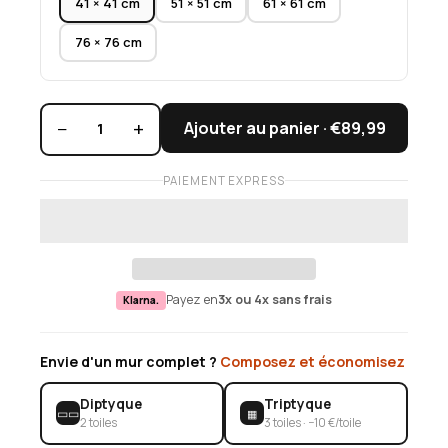
41 × 41 cm
51 × 51 cm
61 × 61 cm
76 × 76 cm
−
+
Ajouter au panier ·
€89,99
1
PAIEMENT EXPRESS
Payez en
3x ou 4x sans frais
Klarna.
Envie d'un mur complet ?
Composez et économisez
Diptyque
Triptyque
▭▭
▦
2 toiles
3 toiles · −10 €/toile