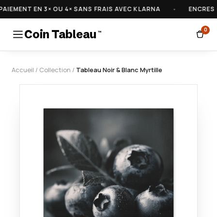
EMENT EN 3× OU 4× SANS FRAIS AVEC KLARNA
•
ENCRES CE
0
Coin Tableau
™
Accueil
/
Collection
/
Tableau Noir & Blanc Myrtille