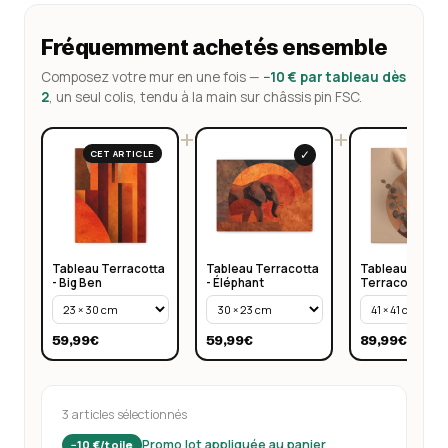
Fréquemment achetés ensemble
Composez votre mur en une fois —
−10 € par tableau dès
2
, un seul colis, tendu à la main sur châssis pin FSC.
+
+
✓
CET ARTICLE
Tableau Terracotta
Tableau Terracotta
Tableau Végéta
- Big Ben
- Éléphant
Terracotta
59,99€
59,99€
89,99€
3 articles sélectionnés
Promo lot appliquée au panier
−10 €/toile