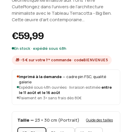
Géométrique Minimaliste aux Tons Terre
CuitePlongez dans l'univers de l'architecture
minimaliste avec le Tableau Terracotta - Big Ben.
Cette œuvre d'art contemporaine...
€59,99
En stock · expédié sous 48h
🎁 −5 € sur votre 1ʳᵉ commande · code
BIENVENUE5
Imprimé à la demande
— cadre pin FSC, qualité
galerie
Expédié sous 48h ouvrées · livraison estimée
entre
le 11 août et le 16 août
Paiement en 3× sans frais dès 80€
Taille —
23 × 30 cm (Portrait)
Guide des tailles