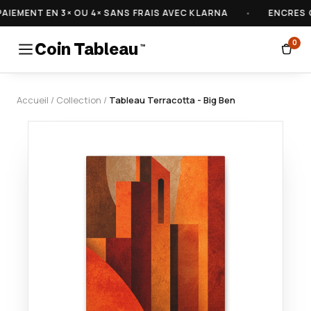
EMENT EN 3× OU 4× SANS FRAIS AVEC KLARNA
•
ENCRES CE
0
Coin Tableau
™
Accueil
/
Collection
/
Tableau Terracotta - Big Ben