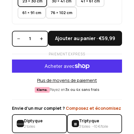
23 × 30 cm
30 × 41 cm
41 × 61 cm
61 × 91 cm
76 × 102 cm
−
+
Ajouter au panier ·
€59,99
1
PAIEMENT EXPRESS
Plus de moyens de paiement
Payez en
3x ou 4x sans frais
Klarna.
Envie d'un mur complet ?
Composez et économisez
Diptyque
Triptyque
▭▭
▦
2 toiles
3 toiles · −10 €/toile