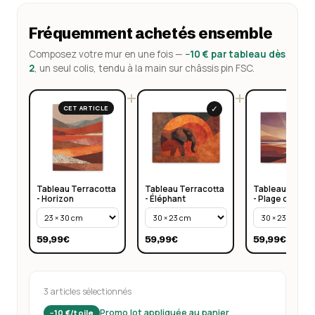
Fréquemment achetés ensemble
Composez votre mur en une fois —
−10 € par tableau dès
2
, un seul colis, tendu à la main sur châssis pin FSC.
+
+
✓
CET ARTICLE
Tableau Terracotta
Tableau Terracotta
Tableau Terrac
- Horizon
- Éléphant
- Plage crépus
59,99€
59,99€
59,99€
3 articles sélectionnés
Promo lot appliquée au panier
−10 €/toile