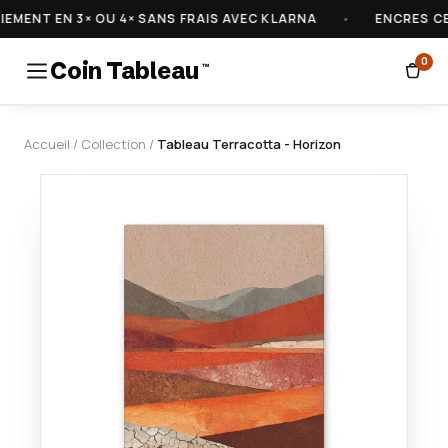
MENT EN 3× OU 4× SANS FRAIS AVEC KLARNA
•
ENCRES CER
0
Coin Tableau
™
Accueil
/
Collection
/
Tableau Terracotta - Horizon