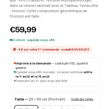
aux Tons Chauds et Textures RustiquesPlongez
dans un univers abstrait avec le Tableau Terracotta
- Horizon. Cette composition géométrique de
l'horizon est faite...
€59,99
En stock · expédié sous 48h
🎁 −5 € sur votre 1ʳᵉ commande · code
BIENVENUE5
Imprimé à la demande
— cadre pin FSC, qualité
galerie
Expédié sous 48h ouvrées · livraison estimée
entre
le 11 août et le 16 août
Paiement en 3× sans frais dès 80€
Taille —
23 × 30 cm (Portrait)
Guide des tailles