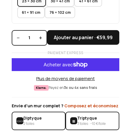
23 × 30 cm
30 × 41 cm
41 × 61 cm
61 × 91 cm
76 × 102 cm
−
+
Ajouter au panier ·
€59,99
1
PAIEMENT EXPRESS
Plus de moyens de paiement
Payez en
3x ou 4x sans frais
Klarna.
Envie d'un mur complet ?
Composez et économisez
Diptyque
Triptyque
▭▭
▦
2 toiles
3 toiles · −10 €/toile